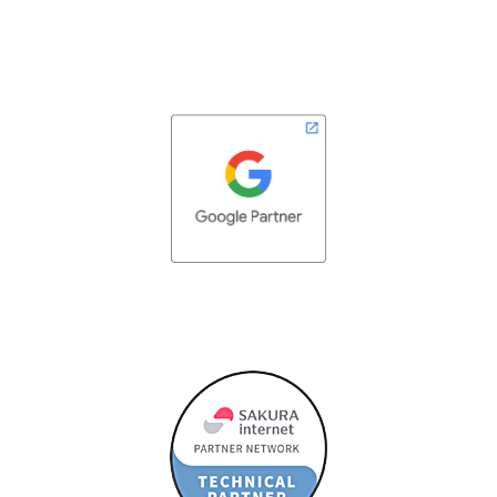
転）について】
他業者にて現在ご利用、登録済みのドメインをお持込みの上、お申込
みになる場合、そのドメインを管理しているネームサーバを変更しな
ければなりません。
通常その変更依頼には、前業者に解約届けなどのお手続きが必要とな
ったり協力が必要となります。お手続きの詳細は前業者にお問い合わ
せください。
他業者にて登録、管理されているドメインをお持込みの上、ホスティ
ングサービスをご利用になる場合、弊社に管理事業者を移していただ
くことも可能です。（指定事業者・レジストラの移転）移転後の管理
費用は弊社「サービス料金表」に基づきますが、移転時の作業負担が
軽減される利点もございます。
移転完了後もアクセス地点（経路）により前業者サーバに接続される
ことがございます。通常はほぼ2-3日で切り替りますが、前業者ご解
約は、弊社側サーバ内お客様ドメインアカウントに移転完了から約1-
2週間後を目安にご解約ください。
お申込み時のメインドメインについて、お客様自身にてネームサーバ
の変更が可能な場合、変更のための個人情報をお預かりさせていただ
ければ弊社にて代行も可能です。 また、移転にかかわる前業者との
交渉方法、トラブルについても最善のサポートをさせていただきま
す。お気軽にご相談ください。
【お申込み者情報のご変更について】