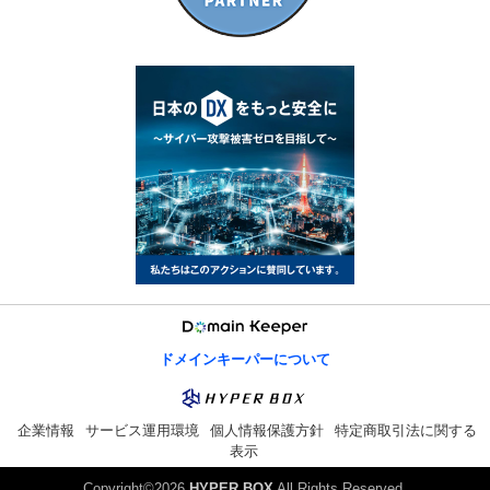
弊社では「ドメイン登録サービス」とその他ホスティングサービスな
どの課金、請求管理は個別に行わせていただいており、別途更新のご
案内を差し上げております。お客様でも、各サービスの更新期限には
十分ご注意ください。
「ドメインサービス」についての更新のご案内は、「経理担当者情
報」(Billing Contact)メールアドレス宛てに行わせていただいており、
その他ホスティングサービスなどのご案内は、お申込みフォームでご
記入いただいた、ご連絡先メールアドレス宛に行わせていただいてお
ります。メールアドレスご変更の際は必ず個別にご変更が必要となり
ます。ご注意ください。
「ドメインマネージャー」対応「ドメイン登録サービス」をご利用の
お客様はご自身でドメインマネージャーからのご変更が必要です。
(gTLD/ccTLDドメイン、汎用JPドメイン)（属性型jpドメインのみ
DNSの変更のみ）(属性型JPドメインのみDNSの変更のみ)
お申込み時、その他ホスティングサービスなどと同時お申込み、弊社
ドメインキーパーについて
にて代行登録させていただいた場合は、ホスティングサービス設定完
了時のご案内メールに、初期認証情報を明記させていただいてござい
ます。ご参照の上アクセスください。弊社では、以後お客様認証にて
ドメインマネージャーに立入り、代行作業を行うことはございませ
企業情報
サービス運用環境
個人情報保護方針
特定商取引法に関する
ん。ご了承ください。
表示
その他のドメインについては、オンライン「ご連絡先変更フォーム」
Copyright©2026
HYPER BOX
All Rights Reserved.