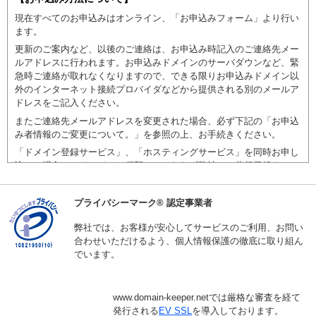
現在すべてのお申込みはオンライン、「お申込みフォーム」より行い
ます。
更新のご案内など、以後のご連絡は、お申込み時記入のご連絡先メー
ルアドレスに行われます。お申込みドメインのサーバダウンなど、緊
急時ご連絡が取れなくなりますので、できる限りお申込みドメイン以
外のインターネット接続プロバイダなどから提供される別のメールア
ドレスをご記入ください。
またご連絡先メールアドレスを変更された場合、必ず下記の「お申込
み者情報のご変更について。」を参照の上、お手続きください。
「ドメイン登録サービス」、「ホスティングサービス」を同時お申し
込みの場合は、ドメインの種類にかかわらず弊社にて代行登録させて
いただいております。
すべてのお申込みはご入金処理後、オンライン「お支払いフォーム」
プライバシーマーク® 認定事業者
を送信いただかなければなりません。(クレジットカード、コンビニ
払いでお支払いの場合は、「お支払いフォーム」内でお手続きいたし
弊社では、お客様が安心してサービスのご利用、お問い
ます。)
合わせいただけるよう、個人情報保護の徹底に取り組ん
でいます。
弊社では、フォーム受信後にご入金確認させていただいております。
ご入金後のキャンセルに伴うご返金にはいかなる場合でも応じかねま
す。ご了承くださいませ。
www.domain-keeper.netでは厳格な審査を経て
【ドメインお持込み（前業者からのネームサーバ変更による移
発行される
EV SSL
を導入しております。