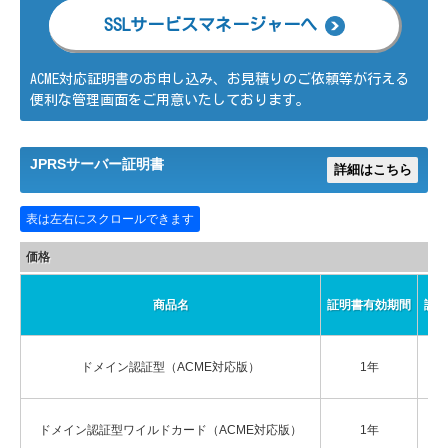
SSLサービスマネージャーへ
サ
ACME対応証明書のお申し込み、お見積りのご依頼等が行える
便利な管理画面をご用意いたしております。
ー
JPRSサーバー証明書
詳細はこちら
ビ
ス
価格
商品名
証明書有効期間
認証
ドメイン認証型（ACME対応版）
1年
¥
1
ドメイン認証型ワイルドカード（ACME対応版）
1年
¥
4