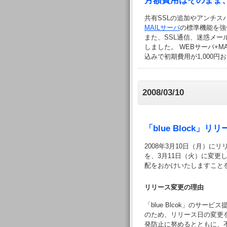
月額費用はそのまま
共有SSLの追加やアンチ
MAILサーバ
の標準機能を強
また、SSL通信、迷惑メー
しました。 WEBサーバ+M
込みで初期費用が1,000
2008/03/10
「blue Block」
2008年3月10日（月）にリ
を、3月11日（火）に変更
配をおかけいたしますこと
リリース変更の理由
「blue Blcok」のサ
のため、リリース日の変更
発防止に努めるとともに、