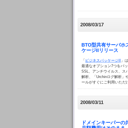
2008/03/17
BTO型共有サーバホス
ケージIIリリース
「
ビジネスパッケージII
」
最適なオプション7つをパ
SSL、アンチウイルス、
解析、「Urchinログ解析
ールがすぐにご利用いただ
2008/03/11
ドメインキーパーの共有