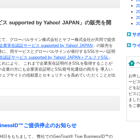
2
2
2
upported by Yahoo! JAPAN」の販売を開
2
サ
にて、グローバルサイン株式会社とヤフー株式会社が共同で提供
ウ
企業実在認証サービス supported by Yahoo! JAPAN
」の販売を
時に、同サービスとグローバルサインが発行するSSLサーバ証明
認証サービス supported by Yahoo! JAPAN＋アルファSSL
」
れにより、 これまで企業実在証明付きSSLを取得することが
企業の方にも企業実在証明とSSL暗号化通信の両方を 導入い
ウェブサイトの信頼度とセキュリティを高めていただくことが出
お申
ービ
どを
ビス
まし
をご
 BusinessID™ご提供停止のお知らせ
日をもちまして、 弊社でのGeoTrust® True BusinessID™の