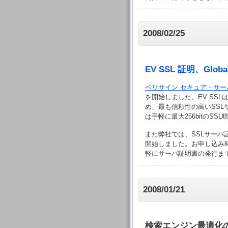
2008/02/25
EV SSL 証明、Gl
ベリサイン セキュア・サーバ
を開始しました。EV SS
め、最も信頼性の高いSSL
は手軽に最大256bitのS
また弊社では、SSLサーバ
開始しました。お申し込み
軽にサーバ証明書の発行ま
2008/01/21
検索エンジン最適化の