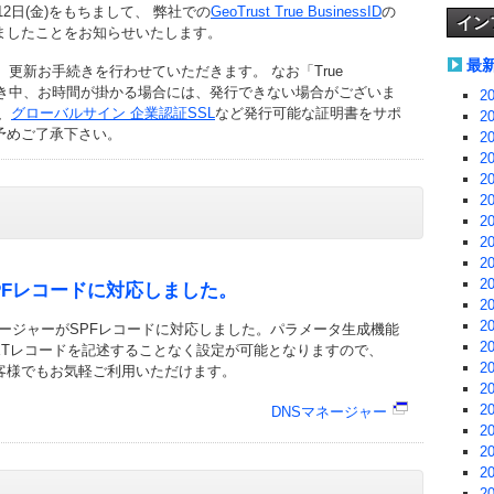
12日(金)をもちまして、 弊社での
GeoTrust True BusinessID
の
イン
ましたことをお知らせいたします。
最
、更新お手続きを行わせていただきます。 なお「True
お手続き中、お時間が掛かる場合には、発行できない場合がございま
2
、
グローバルサイン 企業認証SSL
など発行可能な証明書をサポ
2
予めご了承下さい。
2
2
2
2
2
2
2
2
SPFレコードに対応しました。
2
2
ネージャーがSPFレコードに対応しました。パラメータ生成機能
2
XTレコードを記述することなく設定が可能となりますので、
2
お客様でもお気軽ご利用いただけます。
2
2
DNSマネージャー
2
2
2
2