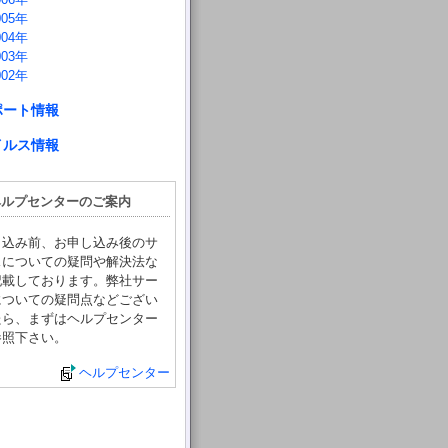
005年
004年
003年
002年
ポート情報
イルス情報
ヘルプセンターのご案内
し込み前、お申し込み後のサ
スについての疑問や解決法な
記載しております。弊社サー
についての疑問点などござい
たら、まずはヘルプセンター
参照下さい。
ヘルプセンター