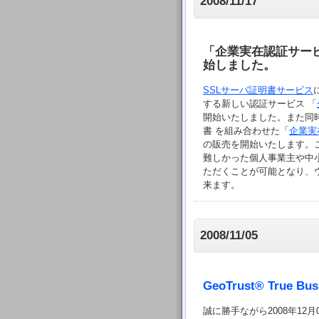
2008/11/17
「企業実在認証サービス s
始しました。
SSLサーバ証明書サービス
する新しい認証サービス 「
開始いたしました。また同
書 を組み合わせた「
企業実在
の販売を開始いたします。こ
難しかった個人事業主や中小
ただくことが可能となり、
来ます。
2008/11/05
GeoTrust® True
誠に勝手ながら2008年12月04