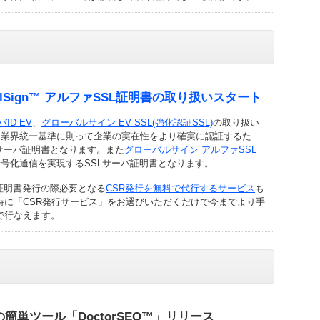
obalSign™ アルファSSL証明書の取り扱いスタート
ID EV
、
グローバルサイン EV SSL(強化認証SSL)
の取り扱い
Lは業界統一基準に則って企業の実在性をより確実に認証するた
サーバ証明書となります。また
グローバルサイン アルファSSL
SL暗号化通信を実現するSSLサーバ証明書となります。
証明書発行の際必要となる
CSR発行を無料で代行するサービス
も
時に「CSR発行サービス」をお選びいただくだけで今までより手
で行なえます。
簡単ツール「DoctorSEO™」リリース