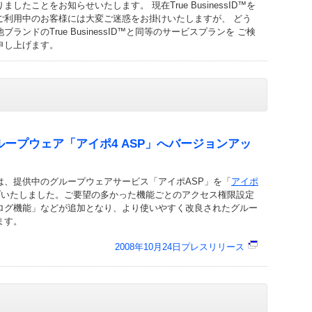
たことをお知らせいたします。 現在True BusinessID™を
ご利用中のお客様には大変ご迷惑をお掛けいたしますが、 どう
ンドのTrue BusinessID™と同等のサービスプランを ご検
申し上げます。
ープウェア「アイポ4 ASP」へバージョンアッ
は、提供中のグループウェアサービス「アイポASP」を「
アイポ
プいたしました。ご要望の多かった機能ごとのアクセス権限設定
ログ機能」などが追加となり、より使いやすく改良されたグルー
ます。
2008年10月24日プレスリリース