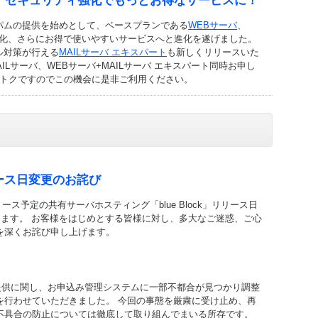
、セキュリティ強化でもっとお得なサービスに！
スパムの提供を始めとして、ベースプランである
WEBサーバ
、
化、さらにお得で使いやすいサービスへと進化を遂げました。
ル対策が行える
MAILサーバ エキスパート
も新しくリリースいた
AILサーバ、WEBサーバ+MAILサーバ エキスパート同時お申し
円おトクですのでこの機会に是非ご利用ください。
リリース日変更のお詫び
リース予定の共有サーバホスティング「blue Block」リリース日
します。 お客様をはじめとする皆様に対し、多大なご迷惑、ご心
を深くお詫び申し上げます。
ービス提供に関し、お申込み管理システムに一部不都合が見つかり調整
を行わせていただきました。 今回の事態を厳粛に受け止め、再
不具合の防止については徹底して取り組んでまいる所存です。